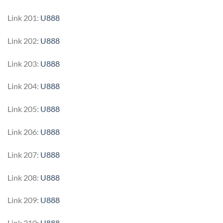
Link 201:
U888
Link 202:
U888
Link 203:
U888
Link 204:
U888
Link 205:
U888
Link 206:
U888
Link 207:
U888
Link 208:
U888
Link 209:
U888
Link 210:
U888