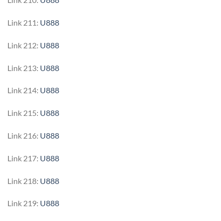
Link 211:
U888
Link 212:
U888
Link 213:
U888
Link 214:
U888
Link 215:
U888
Link 216:
U888
Link 217:
U888
Link 218:
U888
Link 219:
U888