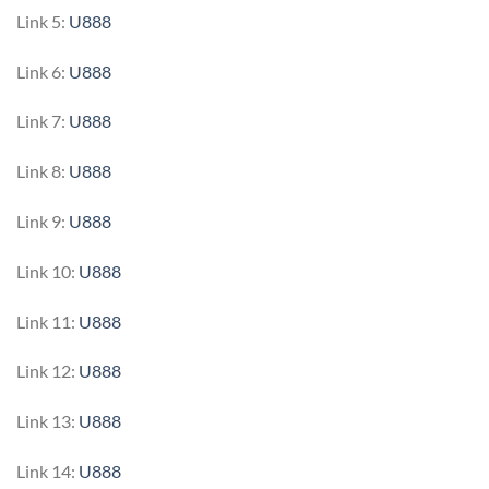
Link 5:
U888
Link 6:
U888
Link 7:
U888
Link 8:
U888
Link 9:
U888
Link 10:
U888
Link 11:
U888
Link 12:
U888
Link 13:
U888
Link 14:
U888