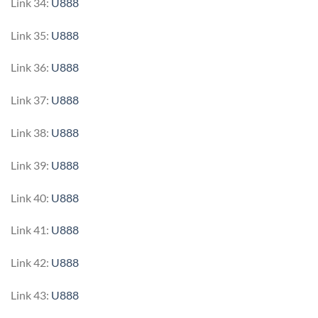
Link 34:
U888
Link 35:
U888
Link 36:
U888
Link 37:
U888
Link 38:
U888
Link 39:
U888
Link 40:
U888
Link 41:
U888
Link 42:
U888
Link 43:
U888