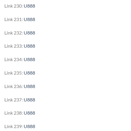
Link 230:
U888
Link 231:
U888
Link 232:
U888
Link 233:
U888
Link 234:
U888
Link 235:
U888
Link 236:
U888
Link 237:
U888
Link 238:
U888
Link 239:
U888