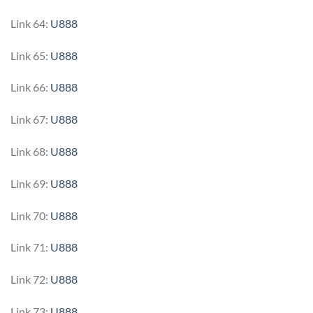
Link 64:
U888
Link 65:
U888
Link 66:
U888
Link 67:
U888
Link 68:
U888
Link 69:
U888
Link 70:
U888
Link 71:
U888
Link 72:
U888
Link 73:
U888