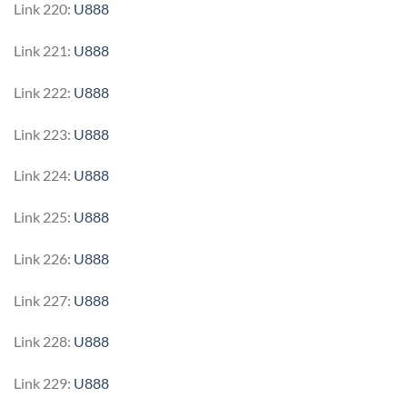
Link 220:
U888
Link 221:
U888
Link 222:
U888
Link 223:
U888
Link 224:
U888
Link 225:
U888
Link 226:
U888
Link 227:
U888
Link 228:
U888
Link 229:
U888