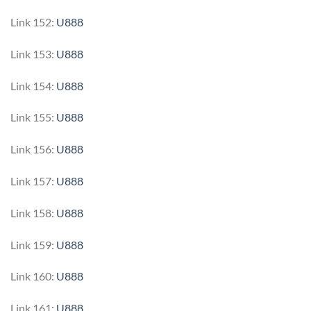
Link 152:
U888
Link 153:
U888
Link 154:
U888
Link 155:
U888
Link 156:
U888
Link 157:
U888
Link 158:
U888
Link 159:
U888
Link 160:
U888
Link 161:
U888