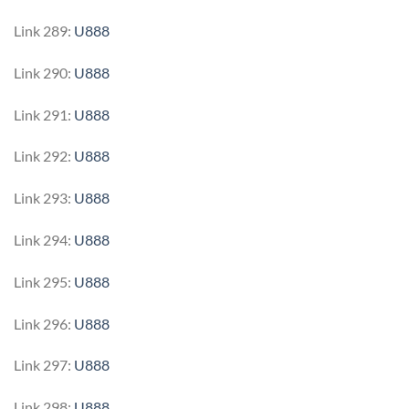
Link 289:
U888
Link 290:
U888
Link 291:
U888
Link 292:
U888
Link 293:
U888
Link 294:
U888
Link 295:
U888
Link 296:
U888
Link 297:
U888
Link 298:
U888