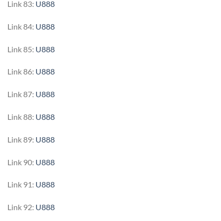
Link 83:
U888
Link 84:
U888
Link 85:
U888
Link 86:
U888
Link 87:
U888
Link 88:
U888
Link 89:
U888
Link 90:
U888
Link 91:
U888
Link 92:
U888