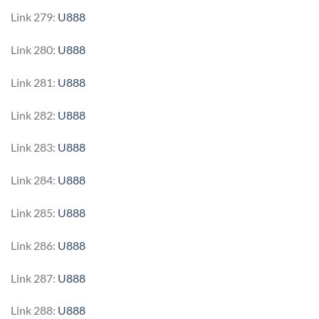
Link 279:
U888
Link 280:
U888
Link 281:
U888
Link 282:
U888
Link 283:
U888
Link 284:
U888
Link 285:
U888
Link 286:
U888
Link 287:
U888
Link 288:
U888