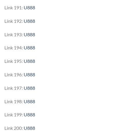
Link 191:
U888
Link 192:
U888
Link 193:
U888
Link 194:
U888
Link 195:
U888
Link 196:
U888
Link 197:
U888
Link 198:
U888
Link 199:
U888
Link 200:
U888