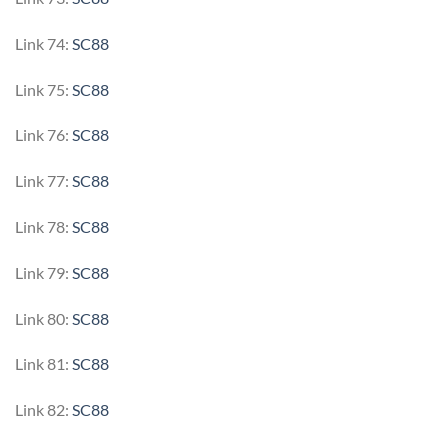
Link 74:
SC88
Link 75:
SC88
Link 76:
SC88
Link 77:
SC88
Link 78:
SC88
Link 79:
SC88
Link 80:
SC88
Link 81:
SC88
Link 82:
SC88