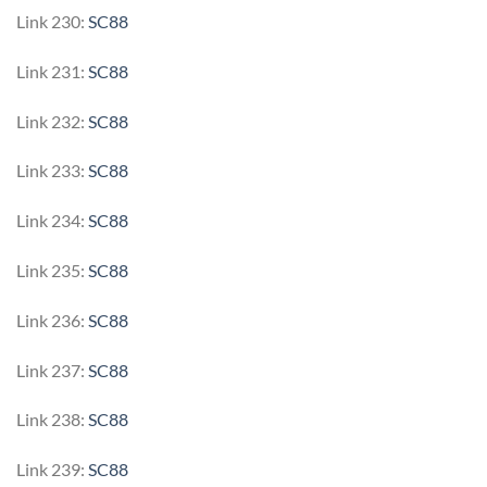
Link 230:
SC88
Link 231:
SC88
Link 232:
SC88
Link 233:
SC88
Link 234:
SC88
Link 235:
SC88
Link 236:
SC88
Link 237:
SC88
Link 238:
SC88
Link 239:
SC88