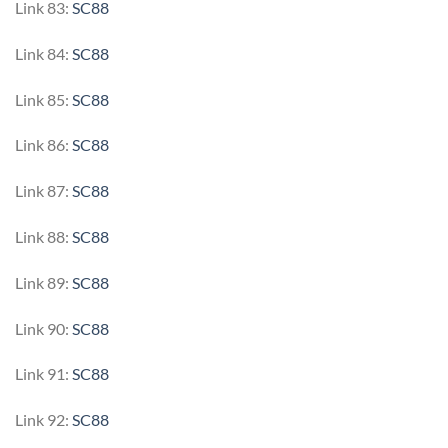
Link 83:
SC88
Link 84:
SC88
Link 85:
SC88
Link 86:
SC88
Link 87:
SC88
Link 88:
SC88
Link 89:
SC88
Link 90:
SC88
Link 91:
SC88
Link 92:
SC88