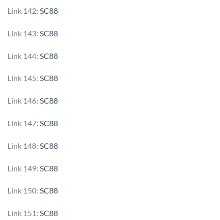
Link 142:
SC88
Link 143:
SC88
Link 144:
SC88
Link 145:
SC88
Link 146:
SC88
Link 147:
SC88
Link 148:
SC88
Link 149:
SC88
Link 150:
SC88
Link 151:
SC88