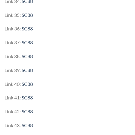
Link 34:
SC88
Link 35:
SC88
Link 36:
SC88
Link 37:
SC88
Link 38:
SC88
Link 39:
SC88
Link 40:
SC88
Link 41:
SC88
Link 42:
SC88
Link 43:
SC88