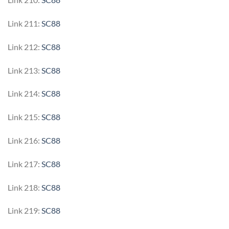
Link 211:
SC88
Link 212:
SC88
Link 213:
SC88
Link 214:
SC88
Link 215:
SC88
Link 216:
SC88
Link 217:
SC88
Link 218:
SC88
Link 219:
SC88