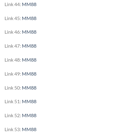
Link 44:
MM88
Link 45:
MM88
Link 46:
MM88
Link 47:
MM88
Link 48:
MM88
Link 49:
MM88
Link 50:
MM88
Link 51:
MM88
Link 52:
MM88
Link 53:
MM88