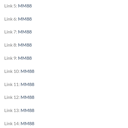
Link 5:
MM88
Link 6:
MM88
Link 7:
MM88
Link 8:
MM88
Link 9:
MM88
Link 10:
MM88
Link 11:
MM88
Link 12:
MM88
Link 13:
MM88
Link 14:
MM88