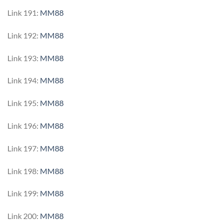
Link 191:
MM88
Link 192:
MM88
Link 193:
MM88
Link 194:
MM88
Link 195:
MM88
Link 196:
MM88
Link 197:
MM88
Link 198:
MM88
Link 199:
MM88
Link 200:
MM88