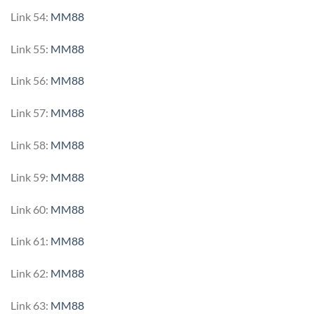
Link 54:
MM88
Link 55:
MM88
Link 56:
MM88
Link 57:
MM88
Link 58:
MM88
Link 59:
MM88
Link 60:
MM88
Link 61:
MM88
Link 62:
MM88
Link 63:
MM88