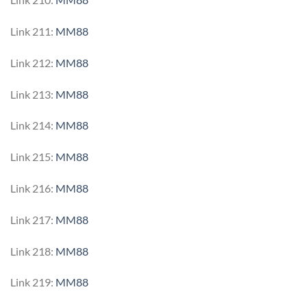
Link 211:
MM88
Link 212:
MM88
Link 213:
MM88
Link 214:
MM88
Link 215:
MM88
Link 216:
MM88
Link 217:
MM88
Link 218:
MM88
Link 219:
MM88