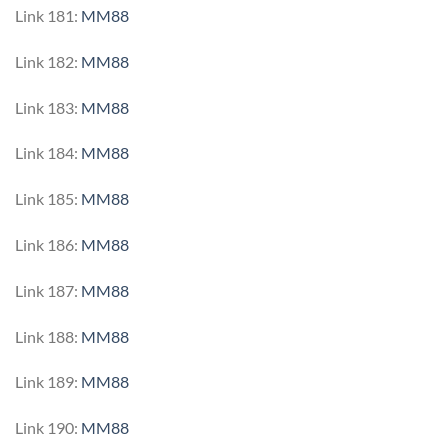
Link 181:
MM88
Link 182:
MM88
Link 183:
MM88
Link 184:
MM88
Link 185:
MM88
Link 186:
MM88
Link 187:
MM88
Link 188:
MM88
Link 189:
MM88
Link 190:
MM88