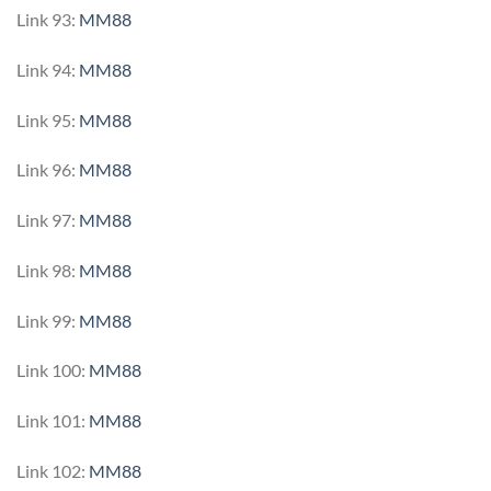
Link 93:
MM88
Link 94:
MM88
Link 95:
MM88
Link 96:
MM88
Link 97:
MM88
Link 98:
MM88
Link 99:
MM88
Link 100:
MM88
Link 101:
MM88
Link 102:
MM88