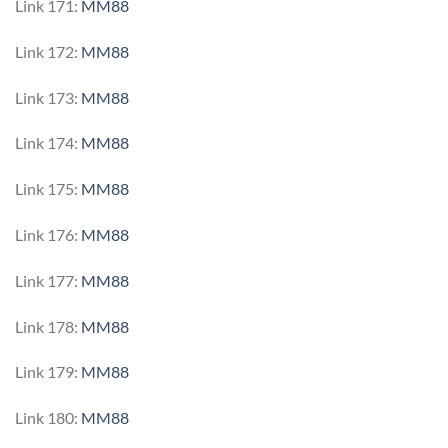
Link 171:
MM88
Link 172:
MM88
Link 173:
MM88
Link 174:
MM88
Link 175:
MM88
Link 176:
MM88
Link 177:
MM88
Link 178:
MM88
Link 179:
MM88
Link 180:
MM88