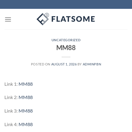
Skip
to
content
UNCATEGORIZED
MM88
POSTED ON
AUGUST 1, 2026
BY
ADMINPBN
Link 1:
MM88
Link 2:
MM88
Link 3:
MM88
Link 4:
MM88