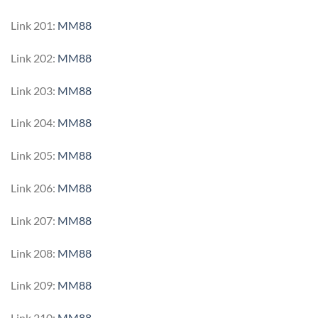
Link 201:
MM88
Link 202:
MM88
Link 203:
MM88
Link 204:
MM88
Link 205:
MM88
Link 206:
MM88
Link 207:
MM88
Link 208:
MM88
Link 209:
MM88
Link 210:
MM88