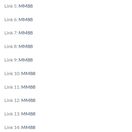
Link 5:
MM88
Link 6:
MM88
Link 7:
MM88
Link 8:
MM88
Link 9:
MM88
Link 10:
MM88
Link 11:
MM88
Link 12:
MM88
Link 13:
MM88
Link 14:
MM88