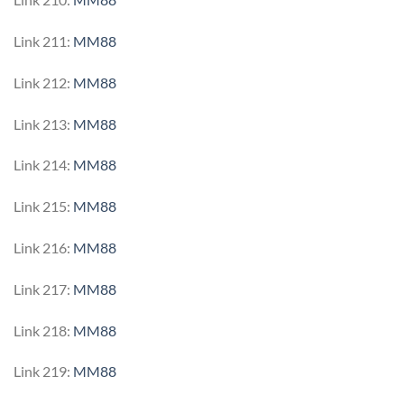
Link 211:
MM88
Link 212:
MM88
Link 213:
MM88
Link 214:
MM88
Link 215:
MM88
Link 216:
MM88
Link 217:
MM88
Link 218:
MM88
Link 219:
MM88