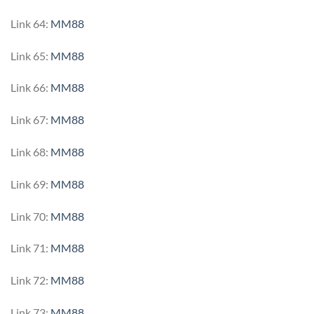
Link 64:
MM88
Link 65:
MM88
Link 66:
MM88
Link 67:
MM88
Link 68:
MM88
Link 69:
MM88
Link 70:
MM88
Link 71:
MM88
Link 72:
MM88
Link 73:
MM88