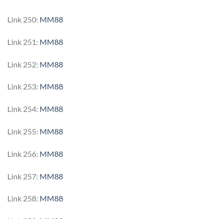
Link 250:
MM88
Link 251:
MM88
Link 252:
MM88
Link 253:
MM88
Link 254:
MM88
Link 255:
MM88
Link 256:
MM88
Link 257:
MM88
Link 258:
MM88