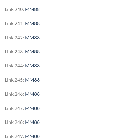
Link 240:
MM88
Link 241:
MM88
Link 242:
MM88
Link 243:
MM88
Link 244:
MM88
Link 245:
MM88
Link 246:
MM88
Link 247:
MM88
Link 248:
MM88
Link 249:
MM88