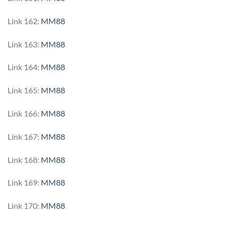
Link 162:
MM88
Link 163:
MM88
Link 164:
MM88
Link 165:
MM88
Link 166:
MM88
Link 167:
MM88
Link 168:
MM88
Link 169:
MM88
Link 170:
MM88