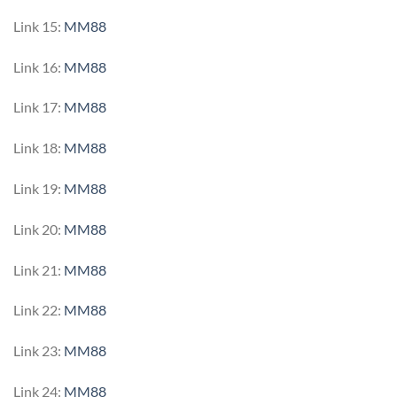
Link 15:
MM88
Link 16:
MM88
Link 17:
MM88
Link 18:
MM88
Link 19:
MM88
Link 20:
MM88
Link 21:
MM88
Link 22:
MM88
Link 23:
MM88
Link 24:
MM88