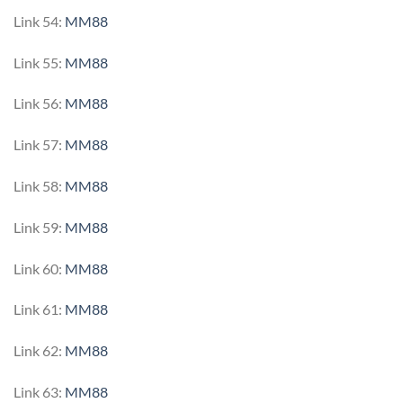
Link 54:
MM88
Link 55:
MM88
Link 56:
MM88
Link 57:
MM88
Link 58:
MM88
Link 59:
MM88
Link 60:
MM88
Link 61:
MM88
Link 62:
MM88
Link 63:
MM88