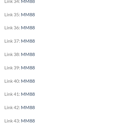
Link 34:
MM88
Link 35:
MM88
Link 36:
MM88
Link 37:
MM88
Link 38:
MM88
Link 39:
MM88
Link 40:
MM88
Link 41:
MM88
Link 42:
MM88
Link 43:
MM88