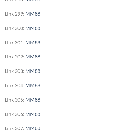
Link 299:
MM88
Link 300:
MM88
Link 301:
MM88
Link 302:
MM88
Link 303:
MM88
Link 304:
MM88
Link 305:
MM88
Link 306:
MM88
Link 307:
MM88