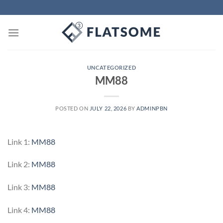
Skip
to
content
UNCATEGORIZED
MM88
POSTED ON
JULY 22, 2026
BY
ADMINPBN
Link 1:
MM88
Link 2:
MM88
Link 3:
MM88
Link 4:
MM88