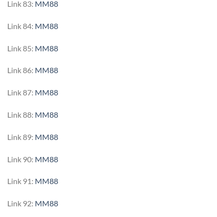
Link 83:
MM88
Link 84:
MM88
Link 85:
MM88
Link 86:
MM88
Link 87:
MM88
Link 88:
MM88
Link 89:
MM88
Link 90:
MM88
Link 91:
MM88
Link 92:
MM88