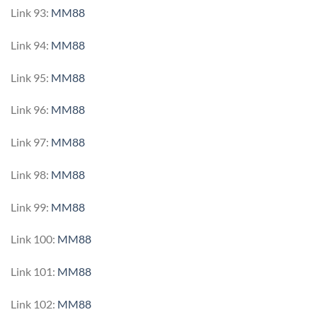
Link 93:
MM88
Link 94:
MM88
Link 95:
MM88
Link 96:
MM88
Link 97:
MM88
Link 98:
MM88
Link 99:
MM88
Link 100:
MM88
Link 101:
MM88
Link 102:
MM88