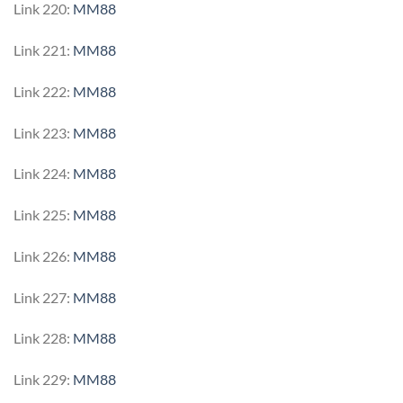
Link 220:
MM88
Link 221:
MM88
Link 222:
MM88
Link 223:
MM88
Link 224:
MM88
Link 225:
MM88
Link 226:
MM88
Link 227:
MM88
Link 228:
MM88
Link 229:
MM88