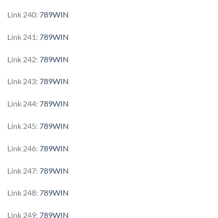
Link 240:
789WIN
Link 241:
789WIN
Link 242:
789WIN
Link 243:
789WIN
Link 244:
789WIN
Link 245:
789WIN
Link 246:
789WIN
Link 247:
789WIN
Link 248:
789WIN
Link 249:
789WIN