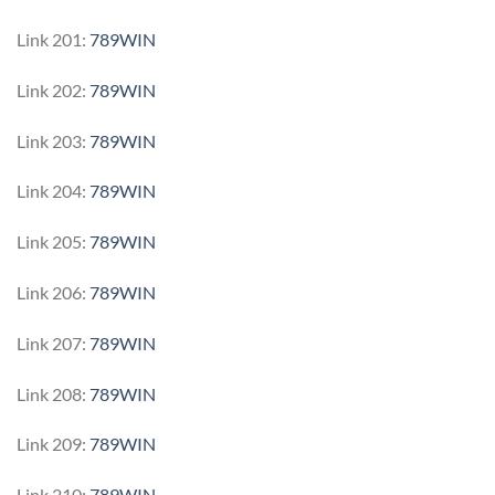
Link 201:
789WIN
Link 202:
789WIN
Link 203:
789WIN
Link 204:
789WIN
Link 205:
789WIN
Link 206:
789WIN
Link 207:
789WIN
Link 208:
789WIN
Link 209:
789WIN
Link 210:
789WIN