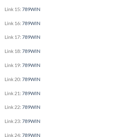
Link 15:
789WIN
Link 16:
789WIN
Link 17:
789WIN
Link 18:
789WIN
Link 19:
789WIN
Link 20:
789WIN
Link 21:
789WIN
Link 22:
789WIN
Link 23:
789WIN
Link 24:
789WIN