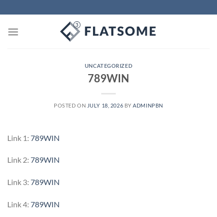
Skip
to
content
UNCATEGORIZED
789WIN
POSTED ON
JULY 18, 2026
BY
ADMINPBN
Link 1:
789WIN
Link 2:
789WIN
Link 3:
789WIN
Link 4:
789WIN