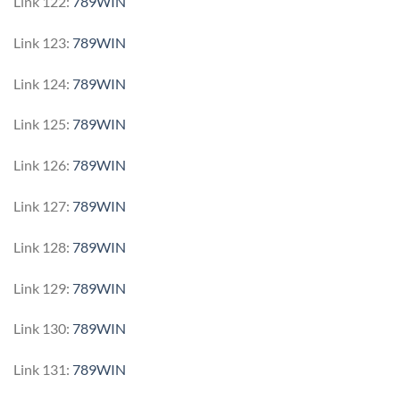
Link 122:
789WIN
Link 123:
789WIN
Link 124:
789WIN
Link 125:
789WIN
Link 126:
789WIN
Link 127:
789WIN
Link 128:
789WIN
Link 129:
789WIN
Link 130:
789WIN
Link 131:
789WIN