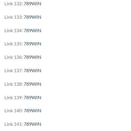
Link 132:
789WIN
Link 133:
789WIN
Link 134:
789WIN
Link 135:
789WIN
Link 136:
789WIN
Link 137:
789WIN
Link 138:
789WIN
Link 139:
789WIN
Link 140:
789WIN
Link 141:
789WIN