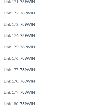
Link 171:
789WIN
Link 172:
789WIN
Link 173:
789WIN
Link 174:
789WIN
Link 175:
789WIN
Link 176:
789WIN
Link 177:
789WIN
Link 178:
789WIN
Link 179:
789WIN
Link 180:
789WIN