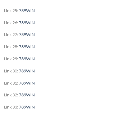
Link 25:
789WIN
Link 26:
789WIN
Link 27:
789WIN
Link 28:
789WIN
Link 29:
789WIN
Link 30:
789WIN
Link 31:
789WIN
Link 32:
789WIN
Link 33:
789WIN