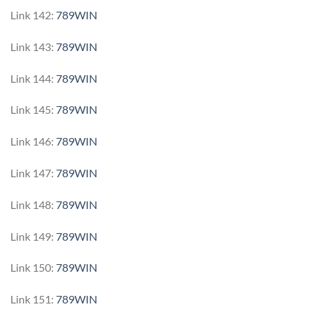
Link 142:
789WIN
Link 143:
789WIN
Link 144:
789WIN
Link 145:
789WIN
Link 146:
789WIN
Link 147:
789WIN
Link 148:
789WIN
Link 149:
789WIN
Link 150:
789WIN
Link 151:
789WIN