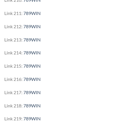
Link 211:
789WIN
Link 212:
789WIN
Link 213:
789WIN
Link 214:
789WIN
Link 215:
789WIN
Link 216:
789WIN
Link 217:
789WIN
Link 218:
789WIN
Link 219:
789WIN