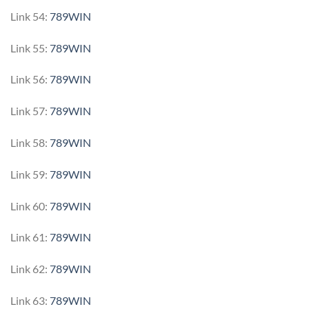
Link 54:
789WIN
Link 55:
789WIN
Link 56:
789WIN
Link 57:
789WIN
Link 58:
789WIN
Link 59:
789WIN
Link 60:
789WIN
Link 61:
789WIN
Link 62:
789WIN
Link 63:
789WIN