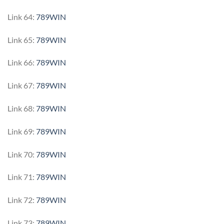
Link 64:
789WIN
Link 65:
789WIN
Link 66:
789WIN
Link 67:
789WIN
Link 68:
789WIN
Link 69:
789WIN
Link 70:
789WIN
Link 71:
789WIN
Link 72:
789WIN
Link 73:
789WIN